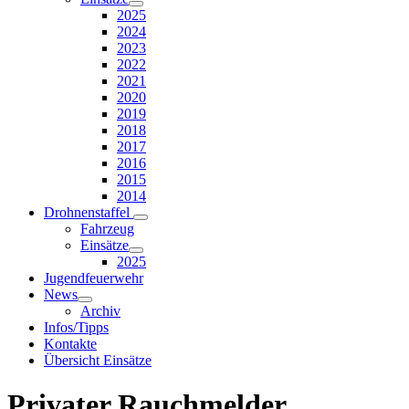
2025
2024
2023
2022
2021
2020
2019
2018
2017
2016
2015
2014
Drohnenstaffel
Fahrzeug
Einsätze
2025
Jugendfeuerwehr
News
Archiv
Infos/Tipps
Kontakte
Übersicht Einsätze
Privater Rauchmelder