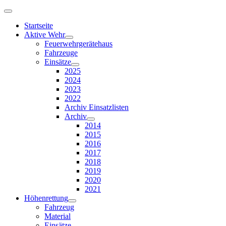
Startseite
Aktive Wehr
Feuerwehrgerätehaus
Fahrzeuge
Einsätze
2025
2024
2023
2022
Archiv Einsatzlisten
Archiv
2014
2015
2016
2017
2018
2019
2020
2021
Höhenrettung
Fahrzeug
Material
Einsätze