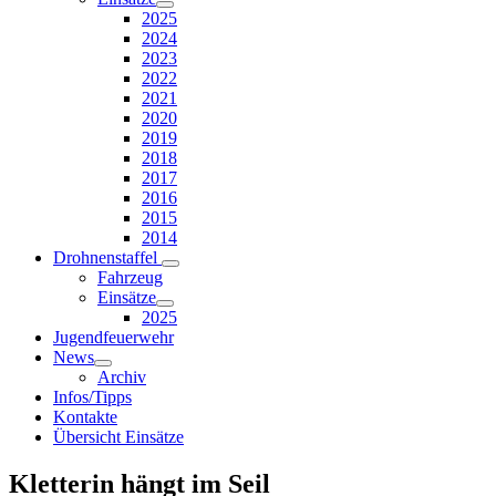
2025
2024
2023
2022
2021
2020
2019
2018
2017
2016
2015
2014
Drohnenstaffel
Fahrzeug
Einsätze
2025
Jugendfeuerwehr
News
Archiv
Infos/Tipps
Kontakte
Übersicht Einsätze
Kletterin hängt im Seil