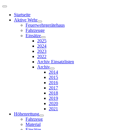
Startseite
Aktive Wehr
Feuerwehrgerätehaus
Fahrzeuge
Einsätze
2025
2024
2023
2022
Archiv Einsatzlisten
Archiv
2014
2015
2016
2017
2018
2019
2020
2021
Höhenrettung
Fahrzeug
Material
Einsätze