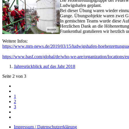
Die Höhenrettungsgruppe der Feuerwe
Ludwigshafen geplant.
Bei dieser Übung waren wieder einma
Gange. Übungsobjekte waren zwei Gas
In gemischten Teams wurde diese Auf
Herzlichen Dank an die Höhenrettung
Frankenthal gratulieren wir herzlich 
Weitere Infos:
https://www.mrn-news.de/2019/03/15/ludwigshafen-hoehenrettungs
https://www.basf.com/global/de/who-we-are/organization/locations/
Jahresrückblick auf das Jahr 2018
Seite 2 von 3
1
2
3
Impressum / Datenschutzerklärung