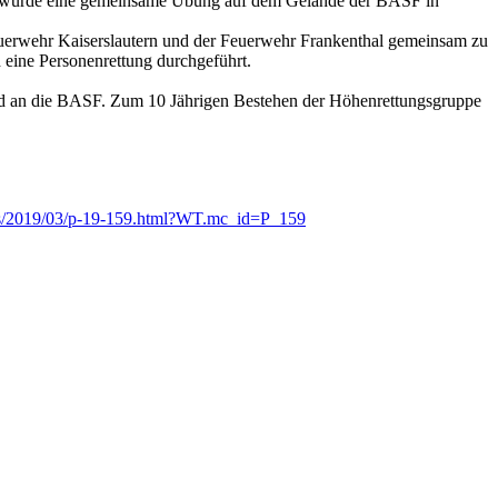
alb wurde eine gemeinsame Übung auf dem Gelände der BASF in
uerwehr Kaiserslautern und der Feuerwehr Frankenthal gemeinsam zu
eine Personenrettung durchgeführt.
nd an die BASF. Zum 10 Jährigen Bestehen der Höhenrettungsgruppe
ases/2019/03/p-19-159.html?WT.mc_id=P_159