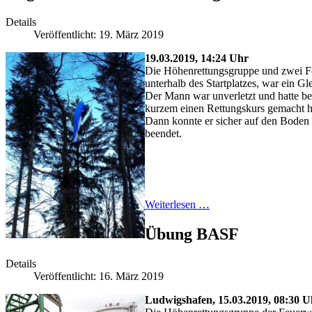
Details
Veröffentlicht: 19. März 2019
19.03.2019, 14:24 Uhr
Die Höhenrettungsgruppe und zwei F
unterhalb des Startplatzes, war ein G
Der Mann war unverletzt und hatte ber
kurzem einen Rettungskurs gemacht ha
Dann konnte er sicher auf den Boden
beendet.
Weiterlesen …
Übung BASF
Details
Veröffentlicht: 16. März 2019
Lu
dwigshafen, 15.03.2019, 08:30 U