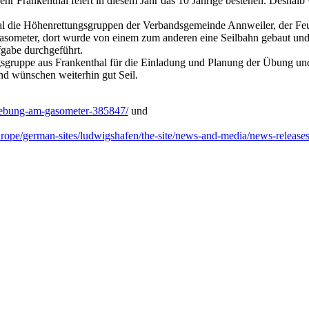
hr Frankenthal feiert in diesem Jahr das 10 Jährige bestehen. Desh
l die Höhenrettungsgruppen der Verbandsgemeinde Annweiler, der Fe
ometer, dort wurde von einem zum anderen eine Seilbahn gebaut und 
gabe durchgeführt.
sgruppe aus Frankenthal für die Einladung und Planung der Übung u
und wünschen weiterhin gut Seil.
uebung-am-gasometer-385847/
und
europe/german-sites/ludwigshafen/the-site/news-and-media/news-rele