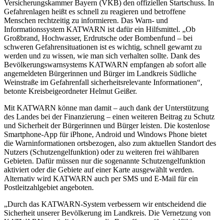
Versicherungskammer Bayern (VKB) den offiziellen Startschuss. In
Gefahrenlagen heißt es schnell zu reagieren und betroffene
Menschen rechtzeitig zu informieren. Das Warn- und
Informationssystem KATWARN ist dafür ein Hilfsmittel. „Ob
Großbrand, Hochwasser, Erdrutsche oder Bombenfund – bei
schweren Gefahrensituationen ist es wichtig, schnell gewarnt zu
werden und zu wissen, wie man sich verhalten sollte. Dank des
Bevölkerungswarnsystems KATWARN empfangen ab sofort alle
angemeldeten Bürgerinnen und Bürger im Landkreis Südliche
Weinstraße im Gefahrenfall sicherheitsrelevante Informationen“,
betonte Kreisbeigeordneter Helmut Geißer.
Mit KATWARN könne man damit – auch dank der Unterstützung
des Landes bei der Finanzierung – einen weiteren Beitrag zu Schutz
und Sicherheit der Bürgerinnen und Bürger leisten. Die kostenlose
Smartphone-App für iPhone, Android und Windows Phone bietet
die Warninformationen ortsbezogen, also zum aktuellen Standort des
Nutzers (Schutzengelfunktion) oder zu weiteren frei wählbaren
Gebieten. Dafür müssen nur die sogenannte Schutzengelfunktion
aktiviert oder die Gebiete auf einer Karte ausgewählt werden.
Alternativ wird KATWARN auch per SMS und E-Mail für ein
Postleitzahlgebiet angeboten.
„Durch das KATWARN-System verbessern wir entscheidend die
Sicherheit unserer Bevölkerung im Landkreis. Die Vernetzung von