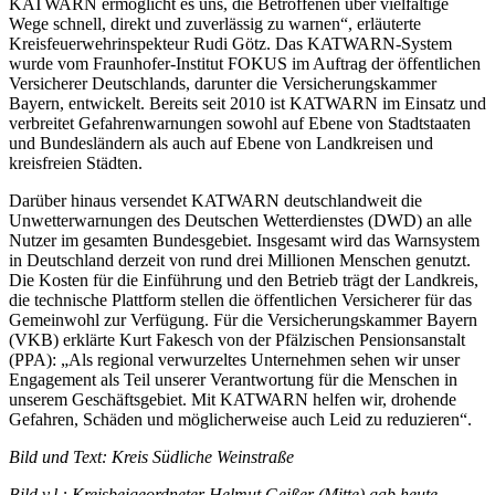
KATWARN ermöglicht es uns, die Betroffenen über vielfältige
Wege schnell, direkt und zuverlässig zu warnen“, erläuterte
Kreisfeuerwehrinspekteur Rudi Götz. Das KATWARN-System
wurde vom Fraunhofer-Institut FOKUS im Auftrag der öffentlichen
Versicherer Deutschlands, darunter die Versicherungskammer
Bayern, entwickelt. Bereits seit 2010 ist KATWARN im Einsatz und
verbreitet Gefahrenwarnungen sowohl auf Ebene von Stadtstaaten
und Bundesländern als auch auf Ebene von Landkreisen und
kreisfreien Städten.
Darüber hinaus versendet KATWARN deutschlandweit die
Unwetterwarnungen des Deutschen Wetterdienstes (DWD) an alle
Nutzer im gesamten Bundesgebiet. Insgesamt wird das Warnsystem
in Deutschland derzeit von rund drei Millionen Menschen genutzt.
Die Kosten für die Einführung und den Betrieb trägt der Landkreis,
die technische Plattform stellen die öffentlichen Versicherer für das
Gemeinwohl zur Verfügung. Für die Versicherungskammer Bayern
(VKB) erklärte Kurt Fakesch von der Pfälzischen Pensionsanstalt
(PPA): „Als regional verwurzeltes Unternehmen sehen wir unser
Engagement als Teil unserer Verantwortung für die Menschen in
unserem Geschäftsgebiet. Mit KATWARN helfen wir, drohende
Gefahren, Schäden und möglicherweise auch Leid zu reduzieren“.
Bild und Text: Kreis Südliche Weinstraße
Bild v.l.: Kreisbeigeordneter Helmut Geißer (Mitte) gab heute