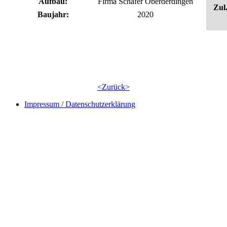
Aufbau:
Firma Schäfer Oberderdingen
Zul
Baujahr:
2020
<Zurück>
Impressum / Datenschutzerklärung