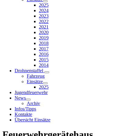
2025
2024
2023
2022
2021
2020
2019
2018
2017
2016
2015
2014
Drohnenstaffel
Fahrzeug
Einsätze
2025
Jugendfeuerwehr
News
Archiv
Infos/Tipps
Kontakte
Übersicht Einsätze
Feuerwehrgerätehaus