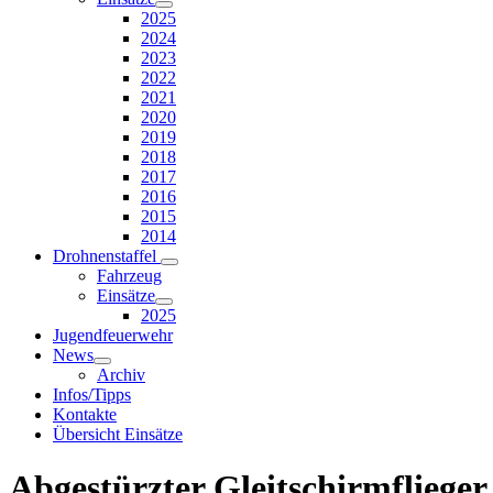
2025
2024
2023
2022
2021
2020
2019
2018
2017
2016
2015
2014
Drohnenstaffel
Fahrzeug
Einsätze
2025
Jugendfeuerwehr
News
Archiv
Infos/Tipps
Kontakte
Übersicht Einsätze
Abgestürzter Gleitschirmflieger